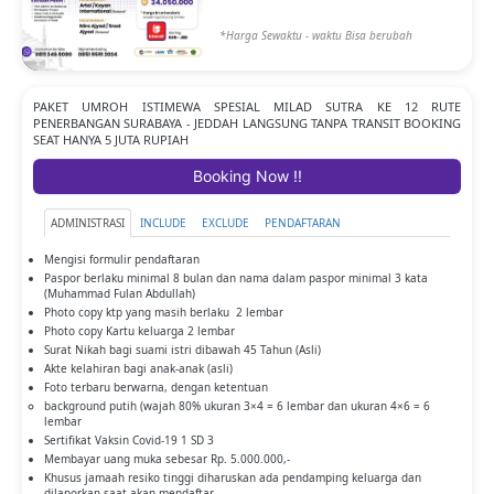
*Harga Sewaktu - waktu Bisa berubah
PAKET UMROH ISTIMEWA SPESIAL MILAD SUTRA KE 12 RUTE
PENERBANGAN SURABAYA - JEDDAH LANGSUNG TANPA TRANSIT BOOKING
SEAT HANYA 5 JUTA RUPIAH
Booking Now !!
ADMINISTRASI
INCLUDE
EXCLUDE
PENDAFTARAN
Mengisi formulir pendaftaran
Paspor berlaku minimal 8 bulan dan nama dalam paspor minimal 3 kata
(Muhammad Fulan Abdullah)
Photo copy ktp yang masih berlaku 2 lembar
Photo copy Kartu keluarga 2 lembar
Surat Nikah bagi suami istri dibawah 45 Tahun (Asli)
Akte kelahiran bagi anak-anak (asli)
Foto terbaru berwarna, dengan ketentuan
background putih (wajah 80% ukuran 3×4 = 6 lembar dan ukuran 4×6 = 6
lembar
Sertifikat Vaksin Covid-19 1 SD 3
Membayar uang muka sebesar Rp. 5.000.000,-
Khusus jamaah resiko tinggi diharuskan ada pendamping keluarga dan
dilaporkan saat akan mendaftar