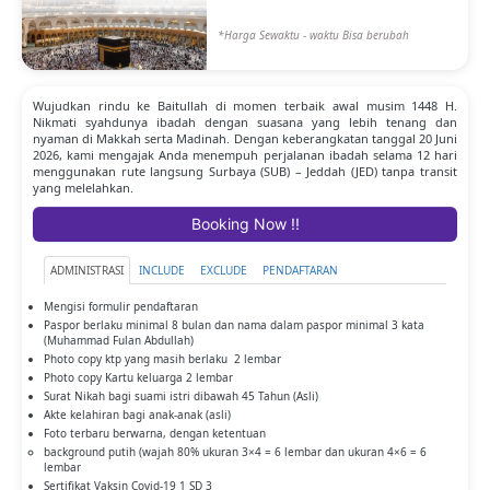
*Harga Sewaktu - waktu Bisa berubah
Wujudkan rindu ke Baitullah di momen terbaik awal musim 1448 H.
Nikmati syahdunya ibadah dengan suasana yang lebih tenang dan
nyaman di Makkah serta Madinah. Dengan keberangkatan tanggal 20 Juni
2026, kami mengajak Anda menempuh perjalanan ibadah selama 12 hari
menggunakan rute langsung Surbaya (SUB) – Jeddah (JED) tanpa transit
yang melelahkan.
Booking Now !!
ADMINISTRASI
INCLUDE
EXCLUDE
PENDAFTARAN
Mengisi formulir pendaftaran
Paspor berlaku minimal 8 bulan dan nama dalam paspor minimal 3 kata
(Muhammad Fulan Abdullah)
Photo copy ktp yang masih berlaku 2 lembar
Photo copy Kartu keluarga 2 lembar
Surat Nikah bagi suami istri dibawah 45 Tahun (Asli)
Akte kelahiran bagi anak-anak (asli)
Foto terbaru berwarna, dengan ketentuan
background putih (wajah 80% ukuran 3×4 = 6 lembar dan ukuran 4×6 = 6
lembar
Sertifikat Vaksin Covid-19 1 SD 3